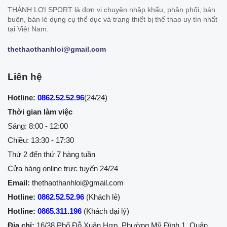
THÀNH LỢI SPORT là đơn vị chuyên nhập khẩu, phân phối, bán
buôn, bán lẻ dụng cụ thể dục và trang thiết bị thể thao uy tín nhất
tại Việt Nam.
thethaothanhloi@gmail.com
Liên hệ
Hotline:
0862.52.52.96
(24/24)
Thời gian làm việc
Sáng: 8:00 - 12:00
Chiều: 13:30 - 17:30
Thứ 2 đến thứ 7 hàng tuần
Cửa hàng online trực tuyến 24/24
Email:
thethaothanhloi@gmail.com
Hotline:
0862.52.52.96
(Khách lẻ)
Hotline:
0865.311.196
(Khách đại lý)
Địa chỉ:
16/38 Phố Đỗ Xuân Hợp, Phường Mỹ Đình 1, Quận