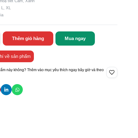
hoạ tiết Cam, Xanh
 L, XL
ia
Thêm giỏ hàng
Mua ngay
hí về sản phẩm
hẩm này không? Thêm vào mục yêu thích ngay bây giờ và theo