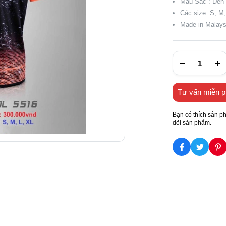
Màu Sắc : Đen 
Các size: S, M,
Made in Malays
Tư vấn miễn p
Bạn có thích sản p
dõi sản phẩm.