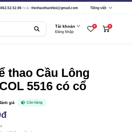
0862.52.52.96
hoặc
thethaothanhloi@gmail.com
Tiếng việt
Tài khoản
0
0
Đăng Nhập
ể thao Cầu Lông
 COL 5516 có cổ
đánh giá
Còn hàng
0đ
et