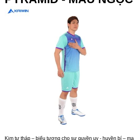
Kim tự tháp – biểu tượng cho sự quyền uy - huyền bí – ma