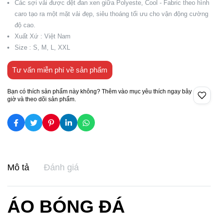
Các sợi vải được dệt đan xen giữa Polyeste, Cool - Fabric theo hình
caro tạo ra một mặt vải đẹp, siêu thoáng tối ưu cho vận động cường
độ cao.
Xuất Xứ : Việt Nam
Size : S, M, L, XXL
Tư vấn miễn phí về sản phẩm
Bạn có thích sản phẩm này không? Thêm vào mục yêu thích ngay bây
giờ và theo dõi sản phẩm.
Mô tả
Đánh giá
ÁO BÓNG ĐÁ