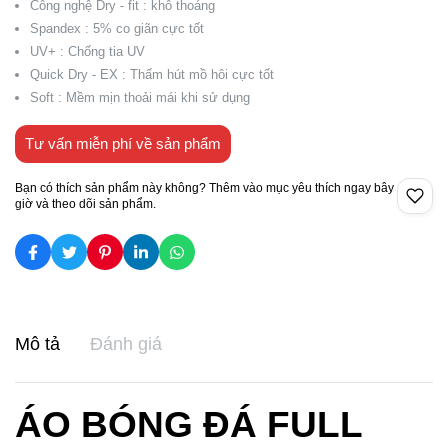
Công nghệ Dry - fit : khô thoáng
Spandex : 5% co giãn cực tốt
UV+ : Chống tia UV
Quick Dry - EX : Thấm hút mồ hôi cực tốt
Soft : Mềm mịn thoải mái khi sử dụng
Tư vấn miễn phí về sản phẩm
Bạn có thích sản phẩm này không? Thêm vào mục yêu thích ngay bây
giờ và theo dõi sản phẩm.
Mô tả
Đánh giá
ÁO BÓNG ĐÁ FULL