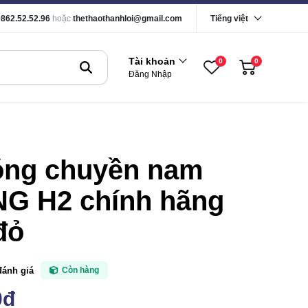
0862.52.52.96
hoặc
thethaothanhloi@gmail.com
Tiếng việt
Tài khoản
0
0
Đăng Nhập
óng chuyền nam
NG H2 chính hãng
đỏ
đánh giá
Còn hàng
0đ