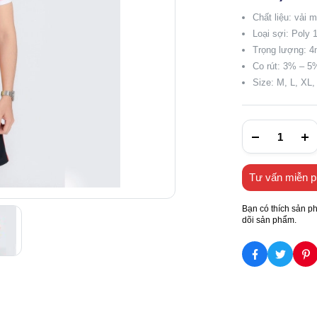
Chất liệu: vải 
Loại sợi: Poly
Trọng lượng: 4
Co rút: 3% – 5
Size: M, L, XL
Tư vấn miễn p
Bạn có thích sản p
dõi sản phẩm.