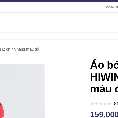
Hotline:
H2 chính hãng màu đỏ
Áo b
HIWI
màu 
0 
159,00