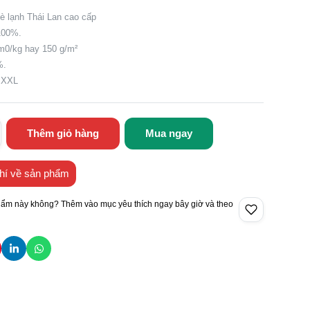
mè lạnh Thái Lan cao cấp
 100%.
m0/kg hay 150 g/m²
%.
, XXL
Thêm giỏ hàng
Mua ngay
hí về sản phẩm
hẩm này không? Thêm vào mục yêu thích ngay bây giờ và theo